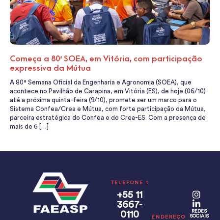
Começa a 80ª SOEA, em Vitória, com participação
expressiva da Mútua
A 80ª Semana Oficial da Engenharia e Agronomia (SOEA), que
acontece no Pavilhão de Carapina, em Vitória (ES), de hoje (06/10)
até a próxima quinta-feira (9/10), promete ser um marco para o
Sistema Confea/Crea e Mútua, com forte participação da Mútua,
parceira estratégica do Confea e do Crea-ES. Com a presença de
mais de 6 […]
TELEFONE 1
+55 11
3667-
REDES
0110
SOCIAIS
ENDEREÇO