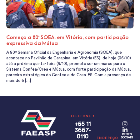
Começa a 80ª SOEA, em Vitória, com participação
expressiva da Mútua
A 80ª Semana Oficial da Engenharia e Agronomia (SOEA), que
acontece no Pavilhão de Carapina, em Vitória (ES), de hoje (06/10)
até a próxima quinta-feira (9/10), promete ser um marco para o
Sistema Confea/Crea e Mútua, com forte participação da Mútua,
parceira estratégica do Confea e do Crea-ES. Com a presença de
mais de 6 […]
TELEFONE 1
+55 11
3667-
REDES
0110
SOCIAIS
ENDEREÇO