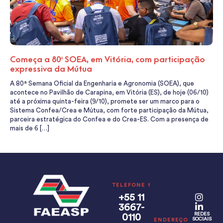
Começa a 80ª SOEA, em Vitória, com participação
expressiva da Mútua
A 80ª Semana Oficial da Engenharia e Agronomia (SOEA), que
acontece no Pavilhão de Carapina, em Vitória (ES), de hoje (06/10)
até a próxima quinta-feira (9/10), promete ser um marco para o
Sistema Confea/Crea e Mútua, com forte participação da Mútua,
parceira estratégica do Confea e do Crea-ES. Com a presença de
mais de 6 […]
TELEFONE 1
+55 11
3667-
REDES
0110
SOCIAIS
ENDEREÇO